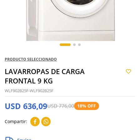
PRODUCTO SELECCIONADO
LAVARROPAS DE CARGA
FRONTAL 9 KG
WLF902B25F-WLF902B25F
USD
636,09
USD
776,00
18

