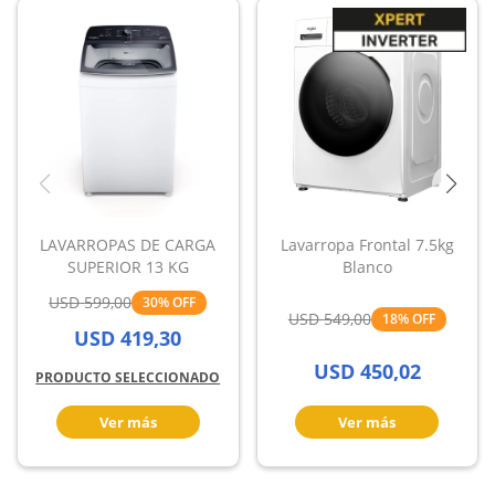
LAVARROPAS DE CARGA
Lavarropa Frontal 7.5kg
SUPERIOR 13 KG
Blanco
USD
599,00
30
USD
549,00
18
USD
419,30
USD
450,02
PRODUCTO SELECCIONADO