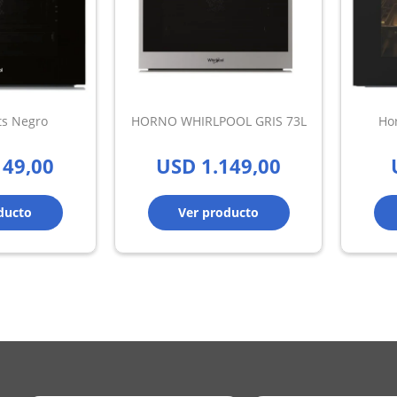
ts Negro
HORNO WHIRLPOOL GRIS 73L
Hor
149,00
USD
1.149,00