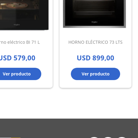
no eléctrico BI 71 L
HORNO ELÉCTRICO 73 LTS
USD
579,00
USD
899,00