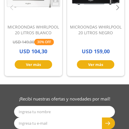
MICROONDAS WHIRLPOOL
MICROONDAS WHIRLPOOL
20 LITROS BLANCO
20 LITROS NEGRO
USD
149,00
30
USD
104,30
USD
159,00
¡Recibí nuestras ofertas y novedades por mail!