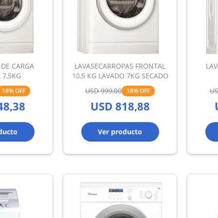
 DE CARGA
LAVASECARROPAS FRONTAL
LAV
 7,5KG
10,5 KG LAVADO 7KG SECADO
USD
999,00
U
18
18
48,38
USD
818,88