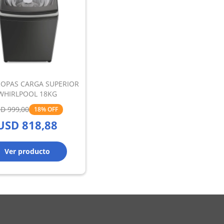
ROPAS CARGA SUPERIOR
WHIRLPOOL 18KG
SD
999,00
18
USD
818,88