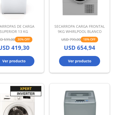
ARROPAS DE CARGA
SECARROPA CARGA FRONTAL
SUPERIOR 13 KG
9KG WHIRLPOOL BLANCO
SD
599,00
USD
799,00
30
18
USD
419,30
USD
654,94