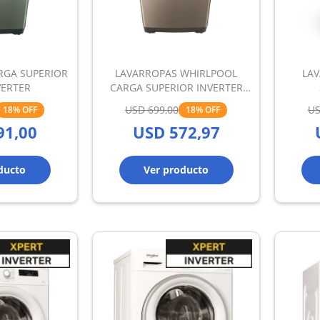
RGA SUPERIOR
LAVARROPAS WHIRLPOOL
LAV
VERTER
CARGA SUPERIOR INVERTER
13KG
USD
699,00
U
18
18
91,00
USD
572,97