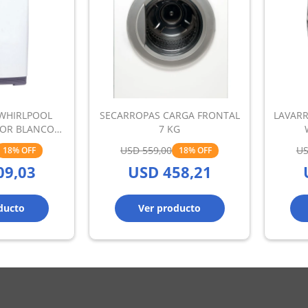
WHIRLPOOL
SECARROPAS CARGA FRONTAL
LAVAR
IOR BLANCO
7 KG
KG
USD
559,00
U
18
18
09,03
USD
458,21